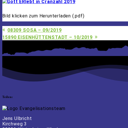
08427 Fraureuth – 09/20
28277 Bremen 08-09/201
72474 Winterlingen – 06
Bild klicken zum Herunterladen (.pdf)
01778 Geising – 05/2018
15890 Eisenhüttenstadt 
«
08309 SOSA – 09/2019
08237 Rothenkirchen 08-
08412 Werdau – 06/2017
»
15890 EISENHÜTTENSTADT – 10/2019
Teilen:
Jens Ulbricht
Kirchweg 3