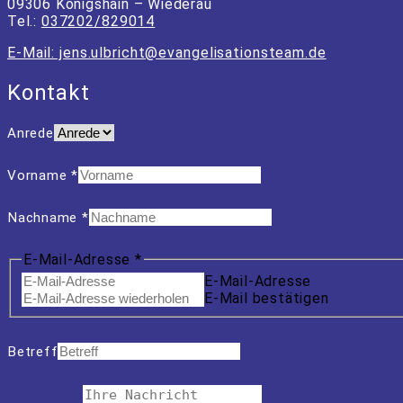
09306 Königshain – Wiederau
Tel.:
037202/829014
E-Mail: jens.ulbricht@evangelisa­tions­team.de
Kontakt
Anrede
Vorname
*
Nachname
*
E-Mail-Adresse
*
E-Mail-Adresse
E-Mail bestätigen
Betreff