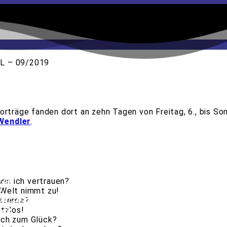
L – 09/2019
Juni/Juli 2022
erda Juni 2020
Vorträge fanden dort an zehn Tagen von Freitag, 6., bis S
enstadt Oktober 2019
Wendler
.
ni 2019
 2019
!
025
nn ich vertrauen?
5
 Welt nimmt zu!
06/2025
 sterbe?
025
tzlos!
och zum Glück?